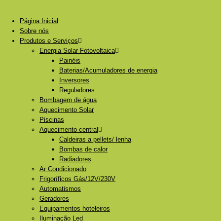
Página Inicial
Sobre nós
Produtos e Serviços
Energia Solar Fotovoltaica
Painéis
Baterias/Acumuladores de energia
Inversores
Reguladores
Bombagem de água
Aquecimento Solar
Piscinas
Aquecimento central
Caldeiras a pellets/ lenha
Bombas de calor
Radiadores
Ar Condicionado
Frigoríficos Gás/12V/230V
Automatismos
Geradores
Equipamentos hoteleiros
Iluminação Led