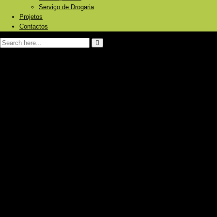
Serviço de Drogaria
Projetos
Contactos
Página Inicial
Sobre nós
Produtos e Serviços
Energia Solar Fotovoltaica
Painéis
Baterias/Acumuladores de energia
Inversores
Reguladores
Bombagem de água
Aquecimento Solar
Piscinas
Aquecimento central
Caldeiras a pellets/ lenha
Bombas de calor
Radiadores
Ar Condicionado
Frigoríficos Gás/12V/230V