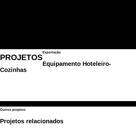
Automatismos
Geradores
Equipamentos hoteleiros
Iluminação Led
Serviço de Drogaria
Projetos
Contactos
Exportação
PROJETOS
Equipamento Hoteleiro-
Cozinhas
Outros projetos
Projetos relacionados