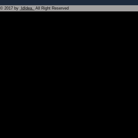
© 2017 by
IdIdea.
All Right Reserved