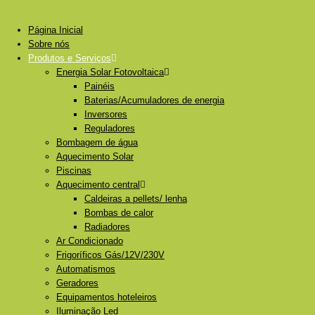
Página Inicial
Sobre nós
Produtos e Serviços
Energia Solar Fotovoltaica
Painéis
Baterias/Acumuladores de energia
Inversores
Reguladores
Bombagem de água
Aquecimento Solar
Piscinas
Aquecimento central
Caldeiras a pellets/ lenha
Bombas de calor
Radiadores
Ar Condicionado
Frigoríficos Gás/12V/230V
Automatismos
Geradores
Equipamentos hoteleiros
Iluminação Led