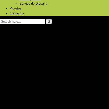
Serviço de Drogaria
Projetos
Contactos
Página Inicial
Sobre nós
Produtos e Serviços
Energia Solar Fotovoltaica
Painéis
Baterias/Acumuladores de energia
Inversores
Reguladores
Bombagem de água
Aquecimento Solar
Piscinas
Aquecimento central
Caldeiras a pellets/ lenha
Bombas de calor
Radiadores
Ar Condicionado
Frigoríficos Gás/12V/230V