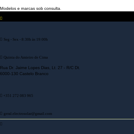
Modelos e marcas sob consulta.
Seg - Sex - 8:30h às 19:00h
Quinta do Amieiro de Cima
Rua Dr. Jaime Lopes Dias, Lt. 27 - R/C Dt.
6000-130 Castelo Branco
+351 272 083 965
geral.electrosolar@gmail.com