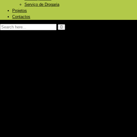
Serviço de Drogaria
Projetos
Contactos
Página Inicial
Sobre nós
Produtos e Serviços
Energia Solar Fotovoltaica
Painéis
Baterias/Acumuladores de energia
Inversores
Reguladores
Bombagem de água
Aquecimento Solar
Piscinas
Aquecimento central
Caldeiras a pellets/ lenha
Bombas de calor
Radiadores
Ar Condicionado
Frigoríficos Gás/12V/230V