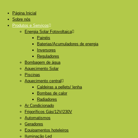
Página Inicial
Sobre nós
Produtos e Serviços
Energia Solar Fotovoltaica
Painéis
Baterias/Acumuladores de energia
Inversores
Reguladores
Bombagem de água
Aquecimento Solar
Piscinas
Aquecimento central
Caldeiras a pellets/ lenha
Bombas de calor
Radiadores
Ar Condicionado
Frigoríficos Gás/12V/230V
Automatismos
Geradores
Equipamentos hoteleiros
Iluminação Led