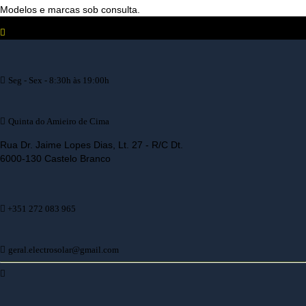
Modelos e marcas sob consulta.
Seg - Sex - 8:30h às 19:00h
Quinta do Amieiro de Cima
Rua Dr. Jaime Lopes Dias, Lt. 27 - R/C Dt.
6000-130 Castelo Branco
+351 272 083 965
geral.electrosolar@gmail.com