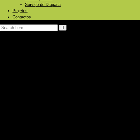
Serviço de Drogaria
Projetos
Contactos
Página Inicial
Sobre nós
Produtos e Serviços
Energia Solar Fotovoltaica
Painéis
Baterias/Acumuladores de energia
Inversores
Reguladores
Bombagem de água
Aquecimento Solar
Piscinas
Aquecimento central
Caldeiras a pellets/ lenha
Bombas de calor
Radiadores
Ar Condicionado
Frigoríficos Gás/12V/230V