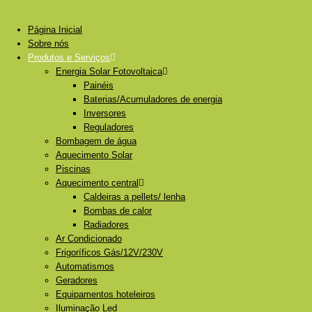
Página Inicial
Sobre nós
Produtos e Serviços
Energia Solar Fotovoltaica
Painéis
Baterias/Acumuladores de energia
Inversores
Reguladores
Bombagem de água
Aquecimento Solar
Piscinas
Aquecimento central
Caldeiras a pellets/ lenha
Bombas de calor
Radiadores
Ar Condicionado
Frigoríficos Gás/12V/230V
Automatismos
Geradores
Equipamentos hoteleiros
Iluminação Led