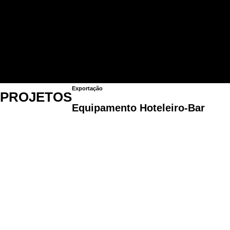
Automatismos
Geradores
Equipamentos hoteleiros
Iluminação Led
Serviço de Drogaria
Projetos
Contactos
Exportação
PROJETOS
Equipamento Hoteleiro-Bar