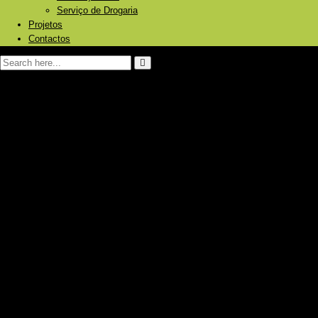
Serviço de Drogaria
Projetos
Contactos
Página Inicial
Sobre nós
Produtos e Serviços
Energia Solar Fotovoltaica
Painéis
Baterias/Acumuladores de energia
Inversores
Reguladores
Bombagem de água
Aquecimento Solar
Piscinas
Aquecimento central
Caldeiras a pellets/ lenha
Bombas de calor
Radiadores
Ar Condicionado
Frigoríficos Gás/12V/230V