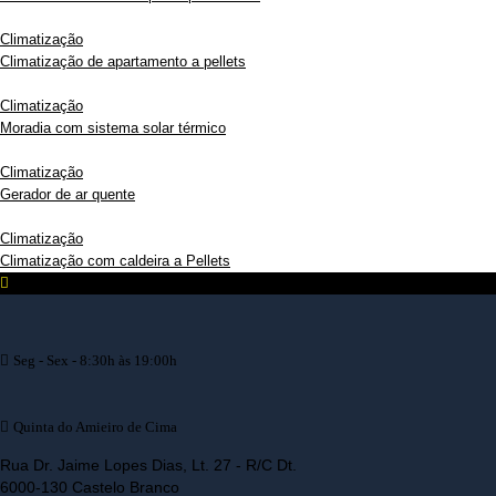
Climatização
Climatização de apartamento a pellets
Climatização
Moradia com sistema solar térmico
Climatização
Gerador de ar quente
Climatização
Climatização com caldeira a Pellets
Seg - Sex - 8:30h às 19:00h
Quinta do Amieiro de Cima
Rua Dr. Jaime Lopes Dias, Lt. 27 - R/C Dt.
6000-130 Castelo Branco