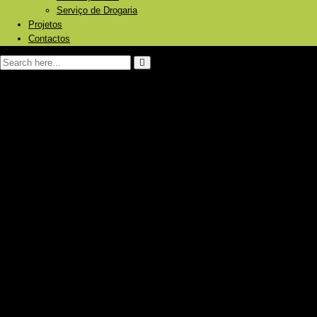
Serviço de Drogaria
Projetos
Contactos
Página Inicial
Sobre nós
Produtos e Serviços
Energia Solar Fotovoltaica
Painéis
Baterias/Acumuladores de energia
Inversores
Reguladores
Bombagem de água
Aquecimento Solar
Piscinas
Aquecimento central
Caldeiras a pellets/ lenha
Bombas de calor
Radiadores
Ar Condicionado
Frigoríficos Gás/12V/230V